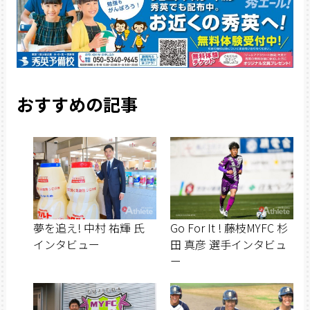
おすすめの記事
夢を追え! 中村 祐輝 氏
Go For It ! 藤枝MYFC 杉
インタビュー
田 真彦 選手インタビュ
ー