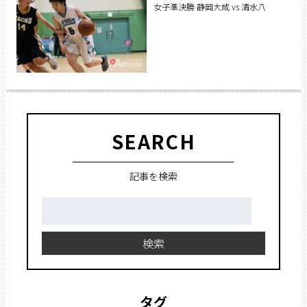
女子準決勝 静岡大成 vs 清水八
SEARCH
記事を検索
検
索:
検索
タグ