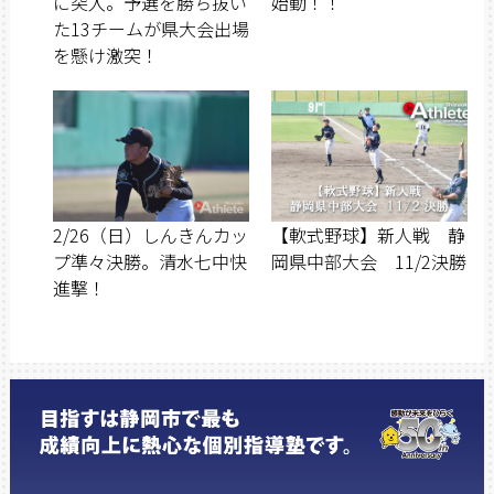
に突入。予選を勝ち抜い
始動！！
た13チームが県大会出場
を懸け激突！
2/26（日）しんきんカッ
【軟式野球】新人戦 静
プ準々決勝。清水七中快
岡県中部大会 11/2決勝
進撃！