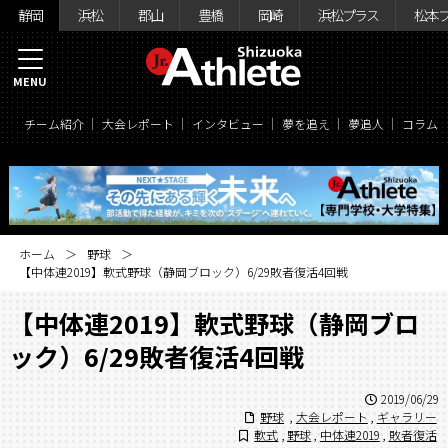
静岡
浜松
郡山
豊橋
岡崎
浜松プラス
松本
MENU
チーム紹介
大会レポート
インタビュー
夢を追え
夢追人
コラム
ホーム
野球
【中体連2019】軟式野球（静岡ブロック）6/29敗者復活4回戦
【中体連2019】軟式野球（静岡ブロ
ック）6/29敗者復活4回戦
2019/06/29
野球
,
大会レポート
,
ギャラリー
軟式
,
野球
,
中体連2019
,
敗者復活