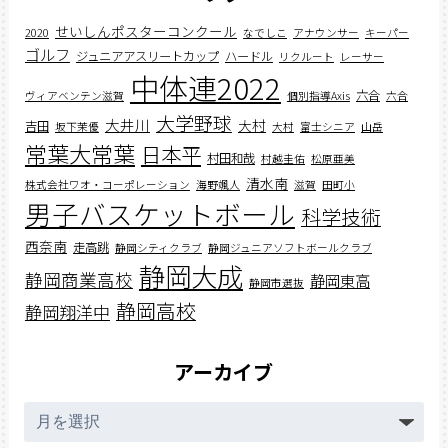
せいしんポスターコンクール
2020
なでしこ
アナウンサー
キーパー
ゴルフ
ジュニアアスリートカップ
ハードル
リクルート
レーサー
中体連2022
六合
ヴィアベンテン滋賀
個別指導Axis
六合
大学野球
大井川
大村
吉田
坂下茉優
大村
富士シニア
山岳
常葉大常葉
日本平
村田和哉
村越圭佑
松原亜美
清水南
株式会社ワオ・コーポレーション
海野颯人
滋賀
田町小
男子バスケットボール
科学技術
西奈南
走高跳
静岡シティクラブ
静岡ジュニアソフトボールクラブ
静岡大成
静岡商業高校
静岡東高
静岡市選抜
静岡高校
静岡翔洋中
アーカイブ
ア
ー