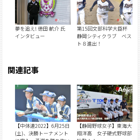
夢を追え! 徳田 航介 氏
第15回文部科学大臣杯
インタビュー
静岡シティクラブ ベス
ト８進出！
関連記事
【中体連2022】6月25日
【静岡野球女子】東海大
(土)、決勝トーナメント
翔洋高 女子硬式野球部