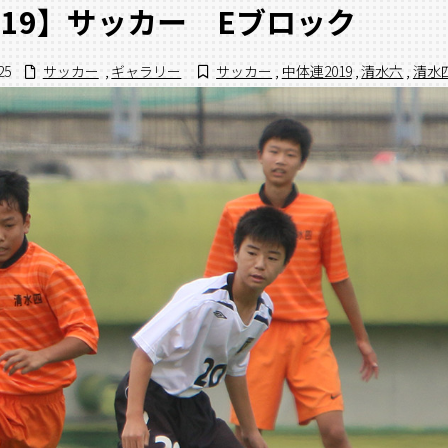
019】サッカー Eブロック
25
サッカー
,
ギャラリー
サッカー
,
中体連2019
,
清水六
,
清水