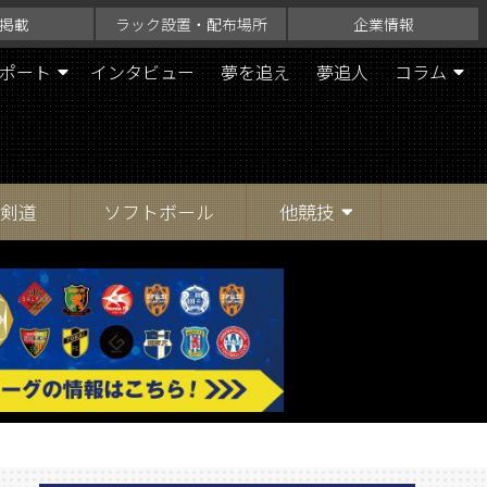
掲載
ラック設置・配布場所
企業情報
ポート
インタビュー
夢を追え
夢追人
コラム
剣道
ソフトボール
他競技