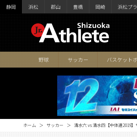
静岡
浜松
郡山
豊橋
岡崎
浜松プ
野球
サッカー
バスケット
ホーム
サッカー
清水六 vs 清水四【中体連201