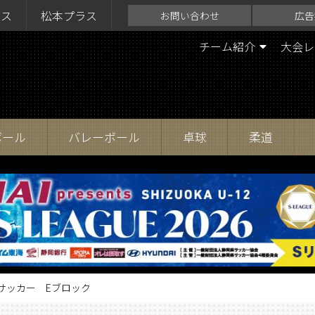
ラス
松本プラス
お問い合わせ
広告
チーム紹介
大会レ
ボール
バレーボール
卓球
柔道
9】サッカー Eブロック