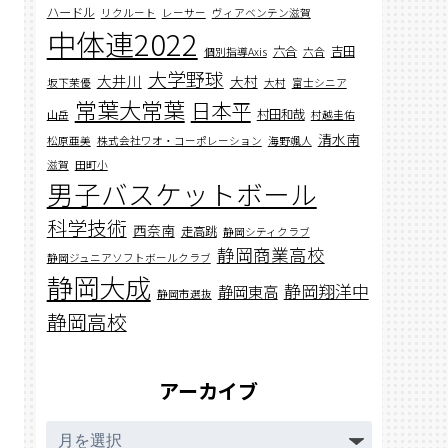
ハードル
リクルート
レーサー
ヴィアベンテン滋賀
中体連2022
六合
吉田
個別指導Axis
六合
大学野球
大井川
大村
坂下茉優
大村
富士シニア
常葉大常葉
日本平
村田和哉
山岳
村越圭佑
清水南
松原亜美
株式会社ワオ・コーポレーション
海野颯人
滋賀
田町小
男子バスケットボール
科学技術
西奈南
走高跳
静岡シティクラブ
静岡商業高校
静岡ジュニアソフトボールクラブ
静岡大成
静岡翔洋中
静岡東高
静岡市選抜
静岡高校
アーカイブ
ア