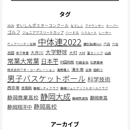
タグ
せいしんポスターコンクール
2020
なでしこ
アナウンサー
キーパー
ゴルフ
ジュニアアスリートカップ
ハードル
リクルート
レーサー
中体連2022
六合
ヴィアベンテン滋賀
個別指導Axis
六合
大学野球
大井川
大村
吉田
坂下茉優
大村
富士シニア
山岳
常葉大常葉
日本平
村田和哉
村越圭佑
松原亜美
清水南
株式会社ワオ・コーポレーション
海野颯人
滋賀
田町小
男子バスケットボール
科学技術
西奈南
走高跳
静岡シティクラブ
静岡ジュニアソフトボールクラブ
静岡大成
静岡商業高校
静岡東高
静岡市選抜
静岡高校
静岡翔洋中
アーカイブ