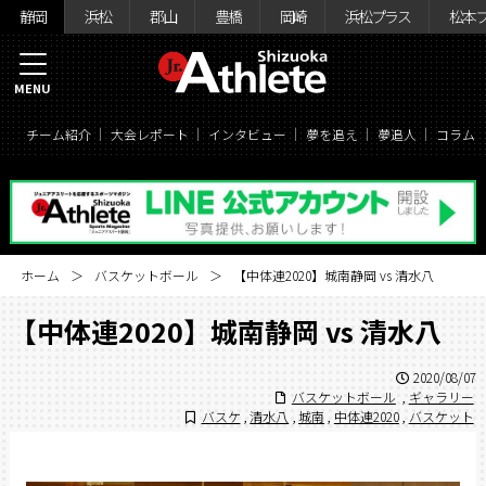
静岡
浜松
郡山
豊橋
岡崎
浜松プラス
松本
MENU
チーム紹介
大会レポート
インタビュー
夢を追え
夢追人
コラム
ホーム
バスケットボール
【中体連2020】城南静岡 vs 清水八
【中体連2020】城南静岡 vs 清水八
2020/08/07
バスケットボール
,
ギャラリー
バスケ
,
清水八
,
城南
,
中体連2020
,
バスケット