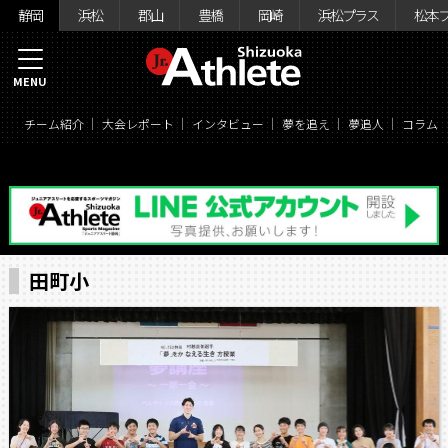
静岡
浜松
郡山
豊橋
岡崎
浜松プラス
松本
MENU
チーム紹介
大会レポート
インタビュー
夢を追え
夢追人
コラム
田町小