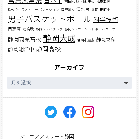
村田和哉
村越圭佑
松原亜美
清水南
株式会社ワオ・コーポレーション
海野颯人
滋賀
田町小
男子バスケットボール
科学技術
西奈南
走高跳
静岡シティクラブ
静岡ジュニアソフトボールクラブ
静岡大成
静岡商業高校
静岡東高
静岡市選抜
静岡高校
静岡翔洋中
アーカイブ
ア
ー
カ
イ
ブ
ジュニアアスリート静岡