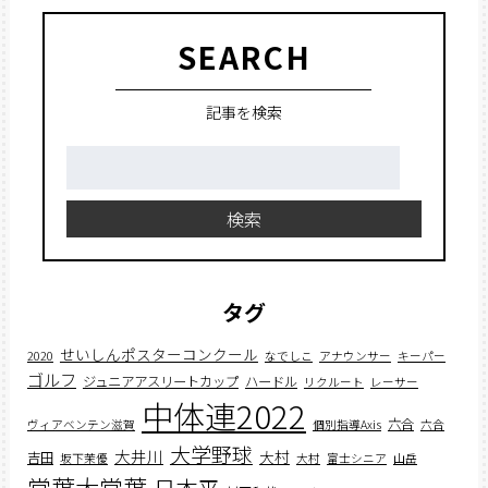
SEARCH
記事を検索
検
索:
検索
タグ
せいしんポスターコンクール
2020
なでしこ
アナウンサー
キーパー
ゴルフ
ジュニアアスリートカップ
ハードル
リクルート
レーサー
中体連2022
六合
ヴィアベンテン滋賀
個別指導Axis
六合
大学野球
大井川
大村
吉田
坂下茉優
大村
富士シニア
山岳
常葉大常葉
日本平