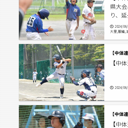
県大会
り、延
2024/06
大里,服織,
飯田,清水
【中体連
【中体
2024/06
【中体連
【中体