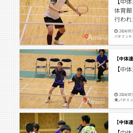
【中体
体育館
行われ
2024/07
バドミントン
【中体連
【中体
2024/07
東,バドミン
【中体連2
【中体