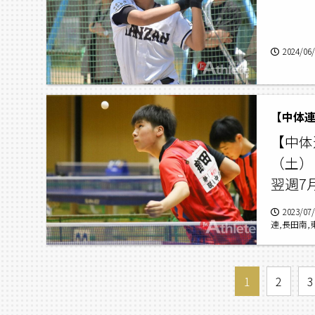
2024/06
【中体
（土）
翌週7
2023/07
連,長田南,
1
2
3