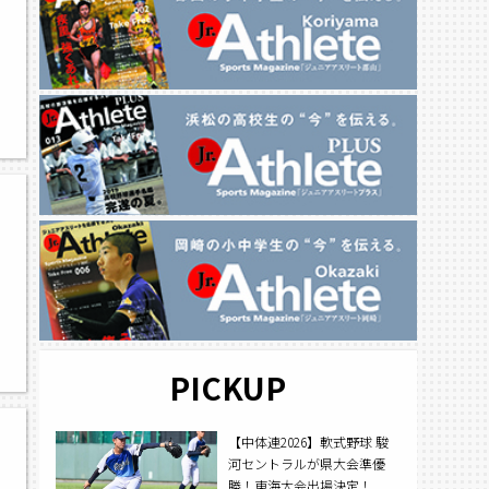
PICKUP
【中体連2026】軟式野球 駿
河セントラルが県大会準優
勝！東海大会出場決定！