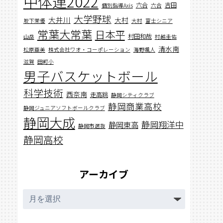
中体連2022
六合
吉田
個別指導Axis
六合
大学野球
大井川
大村
坂下茉優
大村
富士シニア
常葉大常葉
日本平
村田和哉
山岳
村越圭佑
清水南
松原亜美
株式会社ワオ・コーポレーション
海野颯人
滋賀
田町小
男子バスケットボール
科学技術
西奈南
走高跳
静岡シティクラブ
静岡商業高校
静岡ジュニアソフトボールクラブ
静岡大成
静岡翔洋中
静岡東高
静岡市選抜
静岡高校
アーカイブ
ア
ー
カ