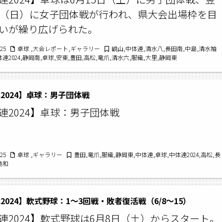
日（日）に女子団体戦が行われ、県大会出場枠を目
いが繰り広げられた。
/25
卓球 ,大会レポート,ギャラリー
観山,中体連,清水八,長田南,中島,清水袖
体連2024,静岡南,卓球,安東,豊田,高松,竜爪,清水六,服織,大里,静岡東
2024】卓球：男子団体戦
連2024】卓球：男子団体戦
/25
卓球 ,ギャラリー
豊田,竜爪,服織,静岡東,中体連,卓球,中体連2024,高松,長
美和
2024】軟式野球：1〜3回戦・敗者復活戦（6/8〜15）
連2024】軟式野球は6月8日（土）からスタート。