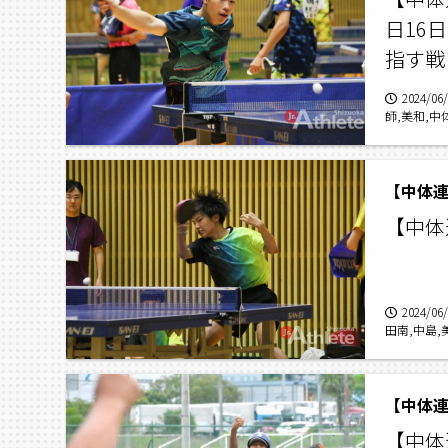
日16
指す戦
2024/06
師,美和,中
【中体連
【中体
2024/06
田南,中島,
【中体連
【中体