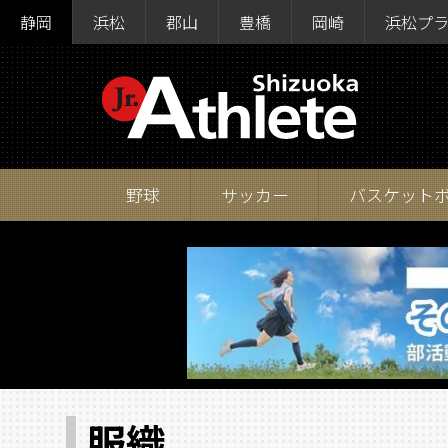
静岡
浜松
郡山
豊橋
岡崎
浜松プ
野球
サッカー
バスケット
服織