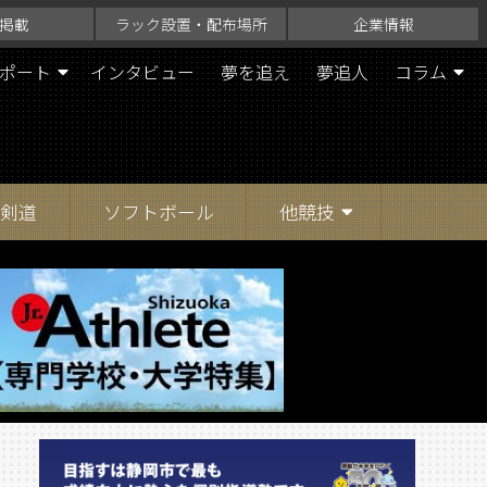
掲載
ラック設置・配布場所
企業情報
ポート
インタビュー
夢を追え
夢追人
コラム
剣道
ソフトボール
他競技