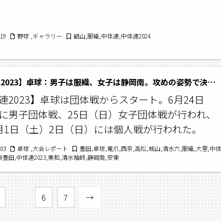
/19
野球 ,ギャラリー
観山,服織,中体連,中体連2024
【中体連2023】卓球：男子は服織、女子は静岡南。攻めの姿勢で決勝を制す！
連2023】卓球は団体戦からスタート。6月24日
に男子団体戦、25日（日）女子団体戦が行われ、
月1日（土）2日（日）には個人戦が行われた。
/03
卓球 ,大会レポート
豊田,卓球,竜爪,西奈,高松,城山,清水六,服織,大里,中
東豊田,中体連2023,美和,清水袖師,静岡南,安東
…
6
7
→