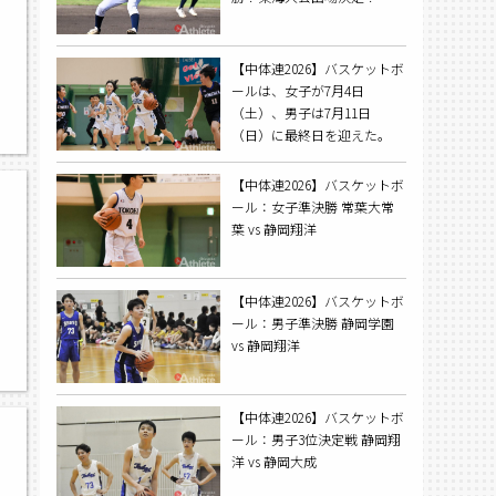
【中体連2026】バスケットボ
ールは、女子が7月4日
,
（土）、男子は7月11日
（日）に最終日を迎えた。
【中体連2026】バスケットボ
ール：女子準決勝 常葉大常
葉 vs 静岡翔洋
【中体連2026】バスケットボ
ール：男子準決勝 静岡学園
vs 静岡翔洋
【中体連2026】バスケットボ
ール：男子3位決定戦 静岡翔
洋 vs 静岡大成