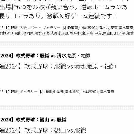
出場枠6つを22校が競い合う。逆転ホームランあ
長サヨナラあり。激戦＆好ゲーム連続です！
/19
野球 ,大会レポート,ギャラリー
静岡南,中体連2024,清水六,安東,清水庵原
清水EAST,観山,静岡東,清水八,軟式野球,長田南,中体連,末広,中島,東豊田,日本平,清水
セントラル,清水七,清水袖師,高松
2024】軟式野球：服織 vs 清水庵原・袖師
連2024】軟式野球：服織 vs 清水庵原・袖師
/19
野球 ,ギャラリー
服織,中体連,清水袖師,中体連2024,清水庵原
2024】軟式野球：観山 vs 服織
連2024】軟式野球：観山 vs 服織