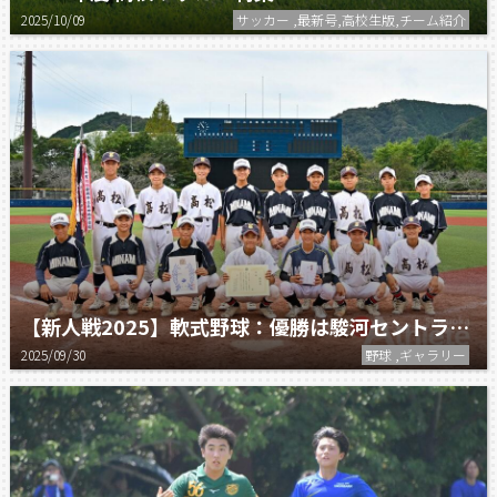
2025/10/09
サッカー ,最新号,高校生版,チーム紹介
【新人戦2025】軟式野球：優勝は駿河セントラル！
2025/09/30
野球 ,ギャラリー