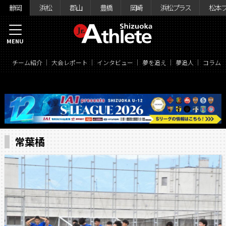
静岡
浜松
郡山
豊橋
岡崎
浜松プラス
松本
MENU
チーム紹介
大会レポート
インタビュー
夢を追え
夢追人
コラム
常葉橘