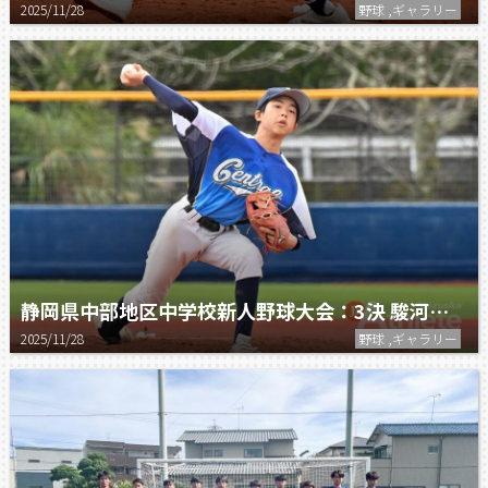
2025/11/28
野球 ,ギャラリー
静岡県中部地区中学校新人野球大会：3決 駿河セントラル vs 常葉橘
2025/11/28
野球 ,ギャラリー