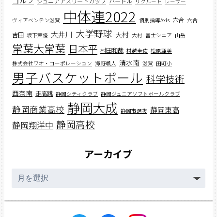
ゴルフ
ジュニアアスリートカップ
ハードル
リクルート
レーサー
中体連2022
六合
ヴィアベンテン滋賀
個別指導Axis
六合
大学野球
大井川
大村
吉田
坂下茉優
大村
富士シニア
山岳
常葉大常葉
日本平
村田和哉
村越圭佑
松原亜美
清水南
株式会社ワオ・コーポレーション
海野颯人
滋賀
田町小
男子バスケットボール
科学技術
西奈南
走高跳
静岡シティクラブ
静岡ジュニアソフトボールクラブ
静岡大成
静岡商業高校
静岡東高
静岡市選抜
静岡高校
静岡翔洋中
アーカイブ
ア
ー
カ
イ