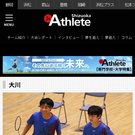
静岡
浜松
郡山
豊橋
岡崎
浜松プラス
松本
MENU
チーム紹介
大会レポート
インタビュー
夢を追え
夢追人
コラム
大川