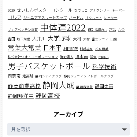
せいしんポスターコンクール
2020
なでしこ
アナウンサー
キーパー
ゴルフ
ジュニアアスリートカップ
ハードル
リクルート
レーサー
中体連2022
六合
ヴィアベンテン滋賀
個別指導Axis
六合
大学野球
大井川
大村
吉田
坂下茉優
大村
富士シニア
山岳
常葉大常葉
日本平
村田和哉
村越圭佑
松原亜美
清水南
株式会社ワオ・コーポレーション
海野颯人
滋賀
田町小
男子バスケットボール
科学技術
西奈南
走高跳
静岡シティクラブ
静岡ジュニアソフトボールクラブ
静岡大成
静岡商業高校
静岡東高
静岡市選抜
静岡高校
静岡翔洋中
アーカイブ
ア
ー