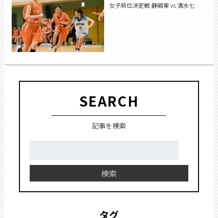
女子順位決定戦 静岡東 vs 清水七
SEARCH
記事を検索
検
索:
検索
タグ