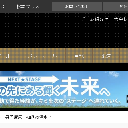
ラス
松本プラス
お問い合わせ
広告
チーム紹介
大会レ
ボール
バレーボール
卓球
柔道
：男子 庵原・袖師 vs 清水七