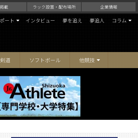
掲載
ラック設置・配布場所
企業情報
ポート
インタビュー
夢を追え
夢追人
コラム
剣道
ソフトボール
他競技