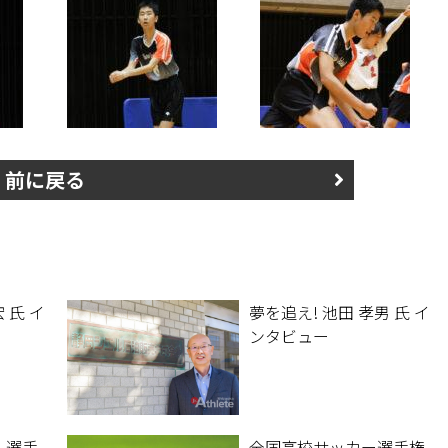
前に戻る
 氏 イ
夢を追え! 池田 孝男 氏 イ
ンタビュー
遥人選手
全国高校サッカー選手権