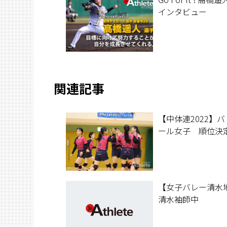
インタビュー
関連記事
【中体連2022】
ール女子 順位決
【女子バレー清水
清水袖師中