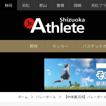
静岡
浜松
郡山
豊橋
岡崎
浜松プ
野球
サッカー
バスケット
ホーム
バレーボール
【中体連2026】バレーボール