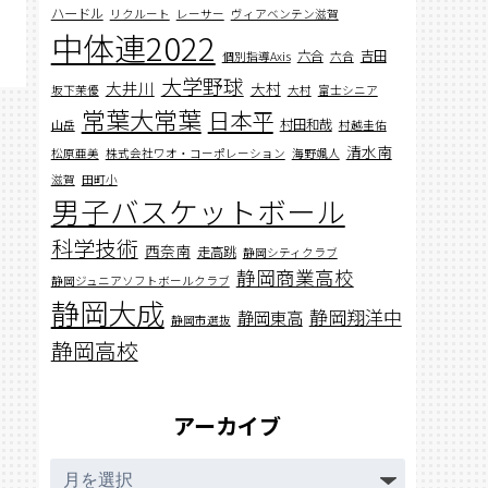
ハードル
リクルート
レーサー
ヴィアベンテン滋賀
中体連2022
六合
吉田
個別指導Axis
六合
大学野球
大井川
大村
坂下茉優
大村
富士シニア
常葉大常葉
日本平
村田和哉
山岳
村越圭佑
清水南
松原亜美
株式会社ワオ・コーポレーション
海野颯人
滋賀
田町小
男子バスケットボール
科学技術
西奈南
走高跳
静岡シティクラブ
静岡商業高校
静岡ジュニアソフトボールクラブ
静岡大成
静岡翔洋中
静岡東高
静岡市選抜
静岡高校
アーカイブ
ア