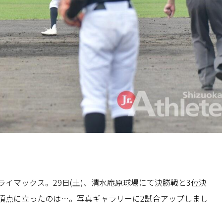
ライマックス。29日(土)、清水庵原球場にて決勝戦と3位決
。頂点に立ったのは…。写真ギャラリーに2試合アップしまし