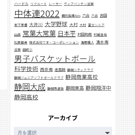
ハードル
リクルート
レーサー
ヴィアベンテン滋賀
中体連2022
六合
吉田
個別指導Axis
六合
大学野球
大井川
大村
坂下茉優
大村
富士シニア
常葉大常葉
日本平
村田和哉
山岳
村越圭佑
清水南
松原亜美
株式会社ワオ・コーポレーション
海野颯人
滋賀
田町小
男子バスケットボール
科学技術
西奈南
走高跳
静岡シティクラブ
静岡商業高校
静岡ジュニアソフトボールクラブ
静岡大成
静岡翔洋中
静岡東高
静岡市選抜
静岡高校
アーカイブ
ア