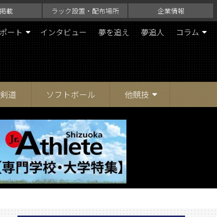
掲載
ラック設置・配布場所
企業情報
ポート
インタビュー
夢を追え
夢追人
コラム
剣道
ソフトボール
他競技