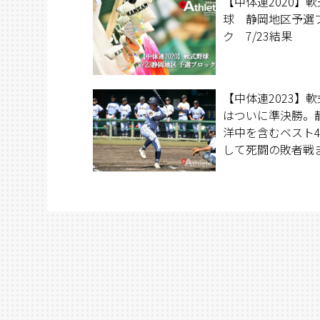
【中体連2020】
球 静岡地区予選
ク 7/23結果
【中体連2023】
はついに準決勝。
洋中を含むベスト
して死闘の敗者戦
全4試合の様子を
け。