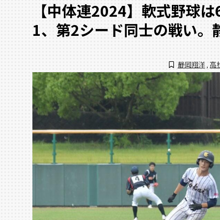
【中体連2024】軟式野球は
1、第2シード同士の戦い。
静岡翔洋
,
高