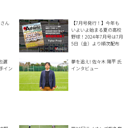
美さん
【7月号発行！】今年も
いよいよ始まる夏の高校
野球！2024年7月号は7月
5日（金）より順次配布
開始、ぜひご覧くださ
い！（一部地域では配本
誠也選
夢を追え! 佐々木 陽平 氏
が遅れる場合がございま
手イン
インタビュー
すがご了承ください）