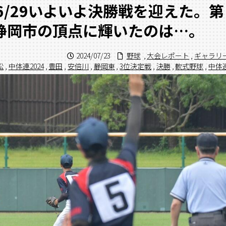
6/29いよいよ決勝戦を迎えた。第
静岡市の頂点に輝いたのは…。
2024/07/23
野球
,
大会レポート
,
ギャラリ
松
,
中体連2024
,
豊田
,
安倍川
,
静岡東
,
3位決定戦
,
決勝
,
軟式野球
,
中体