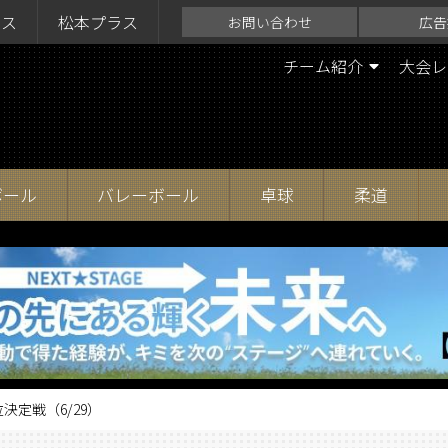
ラス
松本プラス
お問い合わせ
広告
チーム紹介
大会レ
ボール
バレーボール
卓球
柔道
決定戦（6/29）