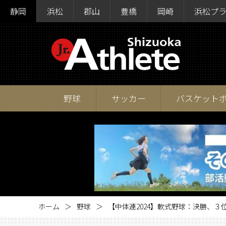
静岡
浜松
郡山
豊橋
岡崎
浜松プ
野球
サッカー
バスケット
ホーム
野球
【中体連2024】軟式野球：決勝、３位