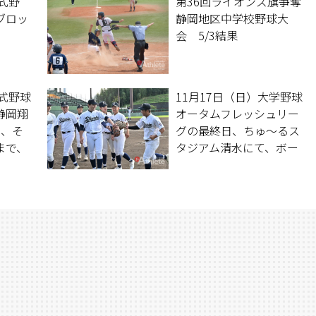
軟式野
第36回ライオンズ旗争奪
ブロッ
静岡地区中学校野球大
会 5/3結果
軟式野球
11月17日（日）大学野球
静岡翔
オータムフレッシュリー
4、そ
グの最終日、ちゅ〜るス
まで、
タジアム清水にて、ボー
お届
イズ選抜対リトルシニア
選抜が行われた。