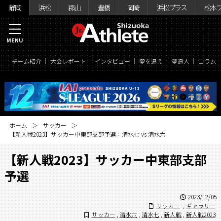
静岡
浜松
郡山
豊橋
岡崎
浜松プラス
松本
MENU
チーム紹介
大会レポート
インタビュー
夢を追え
夢追人
コラム
ホーム
サッカー
【新人戦2023】サッカー中東部支部予選：清水七 vs 清水六
【新人戦2023】サッカー中東部支部
予選
2023/12/05
サッカー
,
ギャラリー
サッカー
,
清水六
,
清水七
,
新人戦
,
新人戦2023