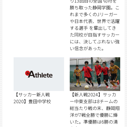
り13回目の全国 切符を
勝ち取った静岡学園。こ
れまで多くのJリーガー
や日本代表、世界で活躍
する選手 を輩出してき
た同校が目指すサッカー
には、決してぶれない強
い信念があった。
【サッカー新人戦
【新人戦2024】サッカ
2020】豊田中学校
ー中東支部は8チームの
総当たり戦の末、静岡翔
洋が7戦全勝で優勝に輝
いた。準優勝は6勝の清