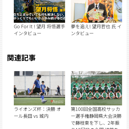
Go For It ! 望月 将悟選手
夢を追え! 望月哲也 氏 イ
インタビュー
ンタビュー
関連記事
ライオンズ杯：決勝 オ
第100回全国高校サッカ
ール長田 vs 城内
ー選手権静岡県大会決勝
で藤枝東を下し、2年振