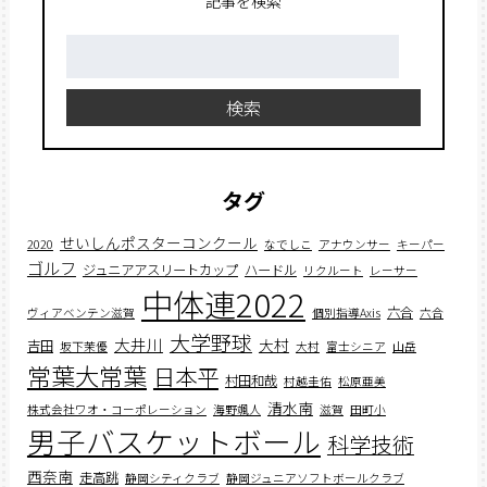
記事を検索
検
索:
検索
タグ
せいしんポスターコンクール
2020
なでしこ
アナウンサー
キーパー
ゴルフ
ジュニアアスリートカップ
ハードル
リクルート
レーサー
中体連2022
六合
ヴィアベンテン滋賀
個別指導Axis
六合
大学野球
大井川
大村
吉田
坂下茉優
大村
富士シニア
山岳
常葉大常葉
日本平
村田和哉
村越圭佑
松原亜美
清水南
株式会社ワオ・コーポレーション
海野颯人
滋賀
田町小
男子バスケットボール
科学技術
西奈南
走高跳
静岡シティクラブ
静岡ジュニアソフトボールクラブ