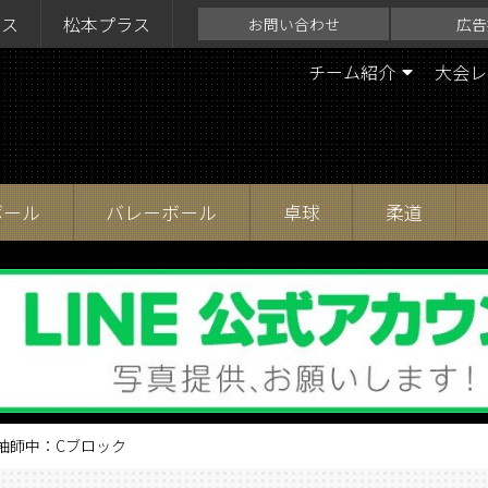
ラス
松本プラス
お問い合わせ
広告
チーム紹介
大会レ
ボール
バレーボール
卓球
柔道
清水袖師中：Cブロック