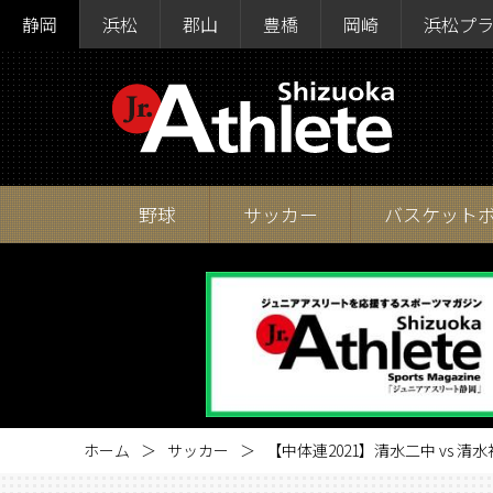
静岡
浜松
郡山
豊橋
岡崎
浜松プ
野球
サッカー
バスケット
ホーム
サッカー
【中体連2021】清水二中 vs 