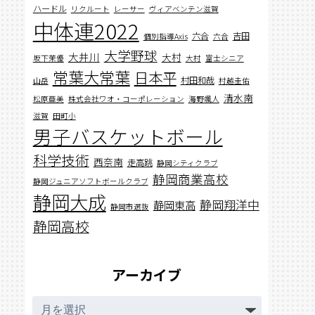
ハードル
リクルート
レーサー
ヴィアベンテン滋賀
中体連2022
六合
吉田
個別指導Axis
六合
大学野球
大井川
大村
坂下茉優
大村
富士シニア
常葉大常葉
日本平
村田和哉
山岳
村越圭佑
清水南
松原亜美
株式会社ワオ・コーポレーション
海野颯人
滋賀
田町小
男子バスケットボール
科学技術
西奈南
走高跳
静岡シティクラブ
静岡商業高校
静岡ジュニアソフトボールクラブ
静岡大成
静岡翔洋中
静岡東高
静岡市選抜
静岡高校
アーカイブ
ア