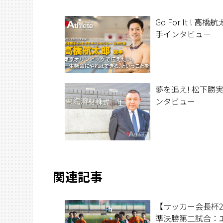
Go For It ! 高橋
手インタビュー
夢を追え! 松下勝実
ンタビュー
関連記事
【サッカー会長杯2
準決勝第二試合：