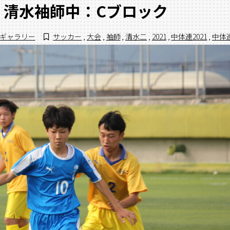
s 清水袖師中：Cブロック
ギャラリー
サッカー
,
大会
,
袖師
,
清水二
,
2021
,
中体連2021
,
中体