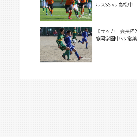
ルスSS vs 高松中
【サッカー会長杯2
静岡学園中 vs 常