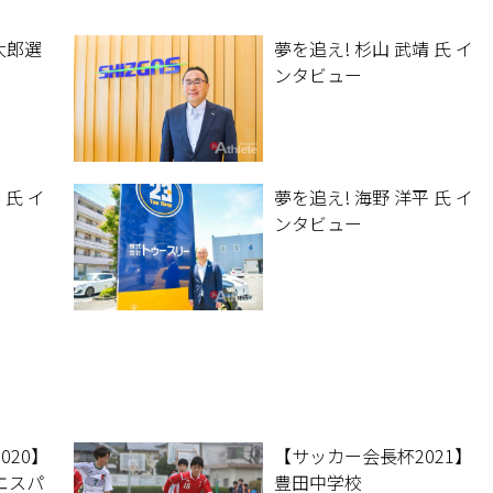
航太郎選
夢を追え! 杉山 武靖 氏 イ
ンタビュー
 氏 イ
夢を追え! 海野 洋平 氏 イ
ンタビュー
020】
【サッカー会長杯2021】
エスパ
豊田中学校