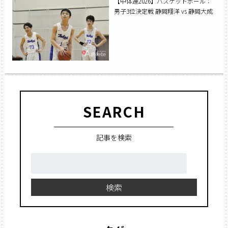
【中体連2026】バスケットボール：
男子3位決定戦 静岡翔洋 vs 静岡大成
SEARCH
記事を検索
検
索:
検索