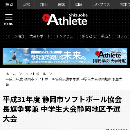
静岡
浜松
郡山
豊橋
岡崎
浜松プラス
松本
MENU
チーム紹介
大会レポート
インタビュー
夢を追え
夢追人
コラム
ホーム
ソフトボール
平成31年度 静岡市ソフトボール協会長旗争奪兼 中学生大会静岡地区予選大
会
平成31年度 静岡市ソフトボール協会
長旗争奪兼 中学生大会静岡地区予選
大会