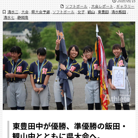
2019/05/15
ソフトボール
,
大会レポート
,
ギャラリー
清水二
,
大会
,
県大会予選
,
ソフトボール
,
女子
,
観山
,
東豊田
,
清水飯田
,
清水七
,
静岡南
東豊田中が優勝、準優勝の飯田・
観山中とともに県大会へ。