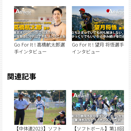
Go For It ! 高橋航太郎選
Go For It ! 望月 将悟選手
手インタビュー
インタビュー
関連記事
【中体連2023】ソフト
【ソフトボール】第18回