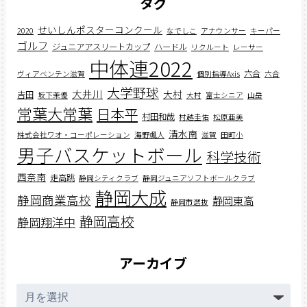
タグ
せいしんポスターコンクール
2020
なでしこ
アナウンサー
キーパー
ゴルフ
ジュニアアスリートカップ
ハードル
リクルート
レーサー
中体連2022
六合
ヴィアベンテン滋賀
個別指導Axis
六合
大学野球
大井川
大村
吉田
坂下茉優
大村
富士シニア
山岳
常葉大常葉
日本平
村田和哉
村越圭佑
松原亜美
清水南
株式会社ワオ・コーポレーション
海野颯人
滋賀
田町小
男子バスケットボール
科学技術
西奈南
走高跳
静岡シティクラブ
静岡ジュニアソフトボールクラブ
静岡大成
静岡商業高校
静岡東高
静岡市選抜
静岡高校
静岡翔洋中
アーカイブ
ア
ー