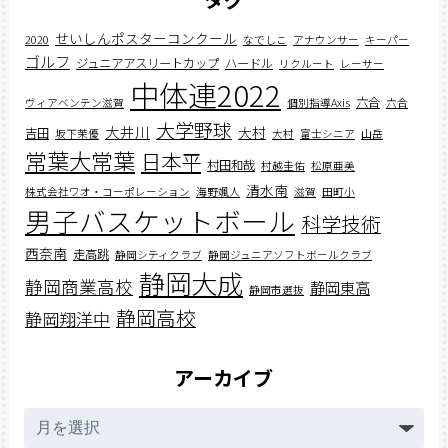
せいしんポスターコンクール
2020
なでしこ
アナウンサー
キーパー
ゴルフ
ジュニアアスリートカップ
ハードル
リクルート
レーサー
中体連2022
六合
ヴィアベンテン滋賀
個別指導Axis
六合
大学野球
大井川
大村
吉田
坂下茉優
大村
富士シニア
山岳
常葉大常葉
日本平
村田和哉
村越圭佑
松原亜美
清水南
株式会社ワオ・コーポレーション
海野颯人
滋賀
田町小
男子バスケットボール
科学技術
西奈南
走高跳
静岡シティクラブ
静岡ジュニアソフトボールクラブ
静岡大成
静岡商業高校
静岡東高
静岡市選抜
静岡高校
静岡翔洋中
アーカイブ
ア
ー