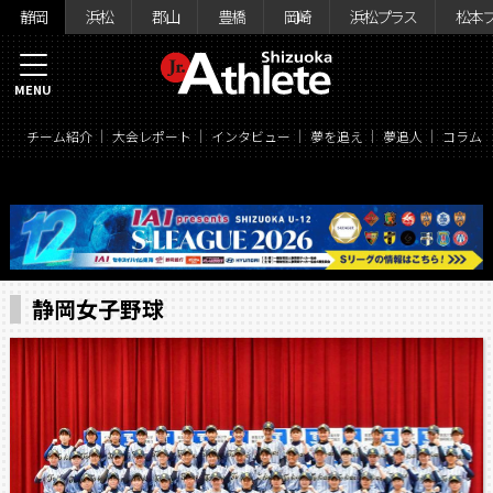
静岡
浜松
郡山
豊橋
岡崎
浜松プラス
松本
MENU
チーム紹介
大会レポート
インタビュー
夢を追え
夢追人
コラム
静岡女子野球