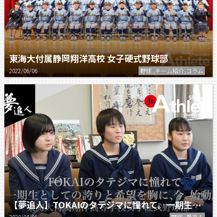
東海大付属静岡翔洋高校 女子硬式野球部
2022/06/06
野球 ,チーム紹介,コラム
【夢追人】TOKAIのタテジマに憧れて。一期生としての誇りと希望を胸に、今、始動。
2020/04/06
野球 ,夢追人