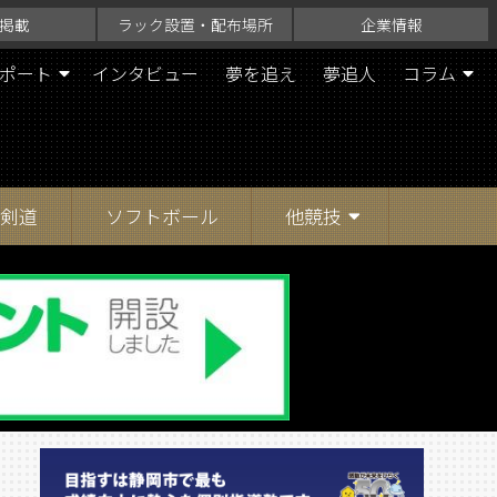
掲載
ラック設置・配布場所
企業情報
ポート
インタビュー
夢を追え
夢追人
コラム
剣道
ソフトボール
他競技