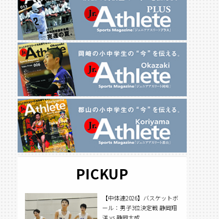
PICKUP
【中体連2026】バスケットボ
ール：男子3位決定戦 静岡翔
洋 vs 静岡大成