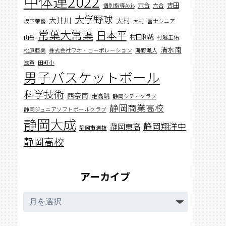
中体連2022
六合
吉田
個別指導Axis
六合
大学野球
大井川
大村
坂下茉優
大村
富士シニア
常葉大常葉
日本平
村田和哉
山岳
村越圭佑
清水南
松原亜美
株式会社ワオ・コーポレーション
海野颯人
滋賀
田町小
男子バスケットボール
科学技術
西奈南
走高跳
静岡シティクラブ
静岡商業高校
静岡ジュニアソフトボールクラブ
静岡大成
静岡翔洋中
静岡東高
静岡市選抜
静岡高校
アーカイブ
ア
ー
カ