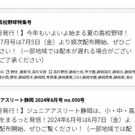
1 高校野球特集号
号発行！】今年もいよいよ始まる夏の高校野球！
4年7月号は7月5日（金）より順次配布開始、ぜひご
さい！（一部地域では配本が遅れる場合がござい
ご了承ください）
/04
野球 ,最新号,高校生版
高校野球,静岡大成,甲子園,静岡高校,静岡北,静岡
清水西,野球,静岡翔洋,静岡西,常葉橘,静岡農業,2024,静岡学園,静岡商業,静岡東,清水
,駿河総合,最新号,科学技術
スリート静岡 2024年6月号 no.050号
号発行！】ジュニアアスリート静岡は、小・中・高
をまるっと発信！2024年6月号は6月7日（金）よ
配布開始、ぜひご覧ください！（一部地域では配