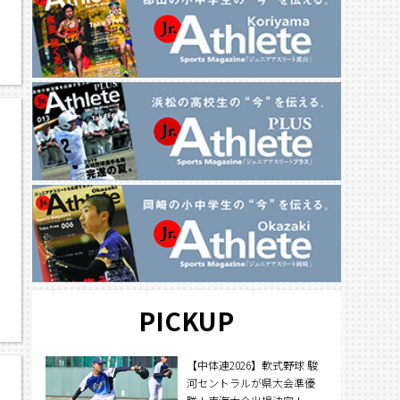
PICKUP
【中体連2026】軟式野球 駿
河セントラルが県大会準優