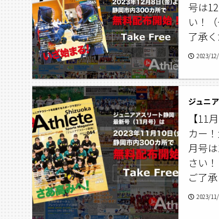
号は1
い！（
了承く
2023/12
ジュニアア
【11
カー！
月号は
さい！
ご了承
2023/11