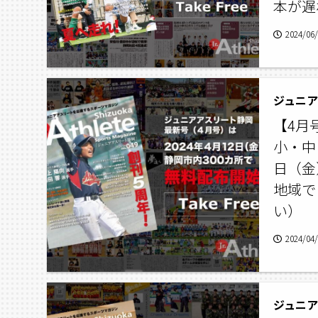
本が遅
2024/06
ジュニアア
【4月
小・中
日（金
地域で
い）
2024/04
ジュニアア