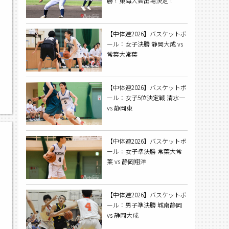
勝！東海大会出場決定！
【中体連2026】バスケットボ
ール：女子決勝 静岡大成 vs
常葉大常葉
【中体連2026】バスケットボ
ール：女子5位決定戦 清水一
vs 静岡東
【中体連2026】バスケットボ
ール：女子準決勝 常葉大常
葉 vs 静岡翔洋
【中体連2026】バスケットボ
ール：男子準決勝 城南静岡
vs 静岡大成