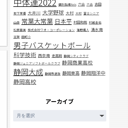
中体連2022
六合
吉田
個別指導Axis
六合
大学野球
大井川
大村
坂下茉優
大村
富士シニア
常葉大常葉
日本平
村田和哉
山岳
村越圭佑
清水南
松原亜美
株式会社ワオ・コーポレーション
海野颯人
滋賀
田町小
男子バスケットボール
科学技術
西奈南
走高跳
静岡シティクラブ
静岡商業高校
静岡ジュニアソフトボールクラブ
静岡大成
静岡翔洋中
静岡東高
静岡市選抜
静岡高校
アーカイブ
ア
ー
カ