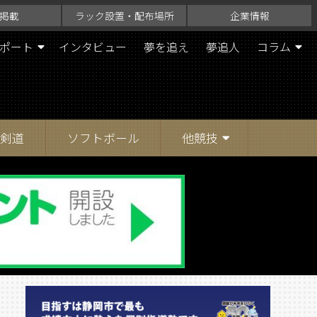
掲載
ラック設置・配布場所
企業情報
ポート
インタビュー
夢を追え
夢追人
コラム
剣道
ソフトボール
他競技