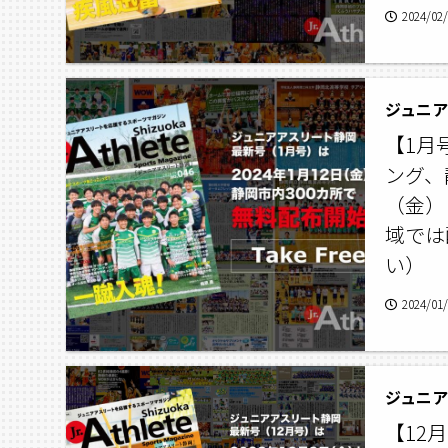
2024/02
ジュニアア
【1月
ング、
（金）
域では
い）
2024/01
ジュニアア
【12