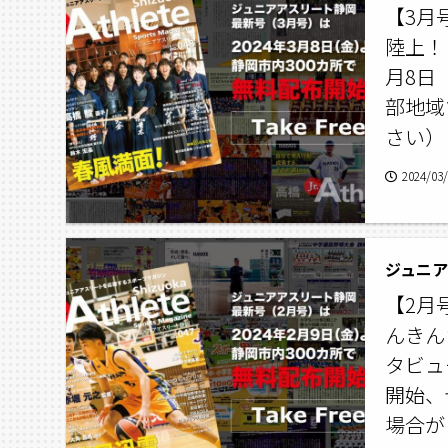
【3月
陸上！
月8日
部地域
さい）
2024/03
ジュニアア
【2月
んきん
タビュ
開始、
場合が