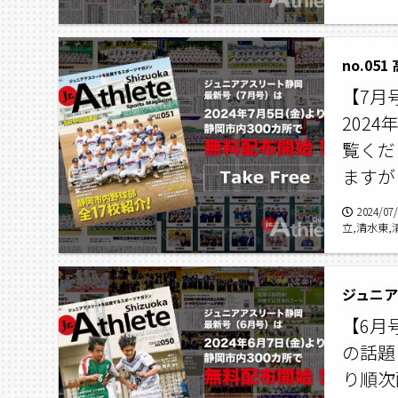
no.05
【7月
202
覧くだ
ますが
2024/07
立,清水東,
桜が丘,城南
ジュニアア
【6月
の話題
り順次