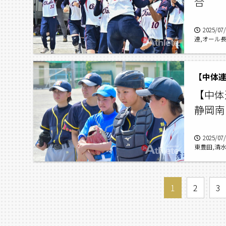
合
2025/07
連,オール
【中体
静岡南
2025/07
東豊田,清
1
2
3