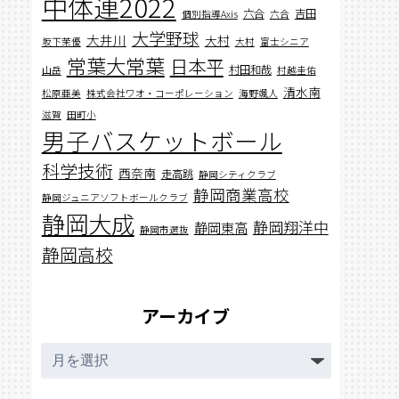
中体連2022
六合
吉田
個別指導Axis
六合
大学野球
大井川
大村
坂下茉優
大村
富士シニア
常葉大常葉
日本平
村田和哉
山岳
村越圭佑
清水南
松原亜美
株式会社ワオ・コーポレーション
海野颯人
滋賀
田町小
男子バスケットボール
科学技術
西奈南
走高跳
静岡シティクラブ
静岡商業高校
静岡ジュニアソフトボールクラブ
静岡大成
静岡翔洋中
静岡東高
静岡市選抜
静岡高校
アーカイブ
ア
ー
カ