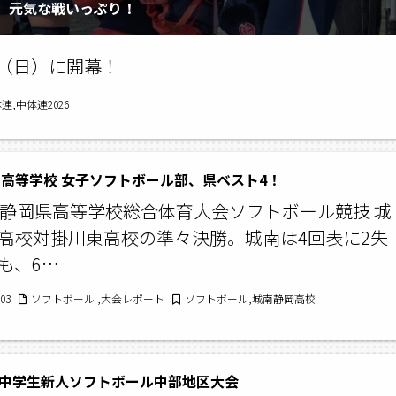
群。元気な戦いっぷり！
日（日）に開幕！
,中体連2026
高等学校 女子ソフトボール部、県ベスト4！
回静岡県高等学校総合体育大会ソフトボール競技 城
高校対掛川東高校の準々決勝。城南は4回表に2失
も、6…
/03
ソフトボール ,大会レポート
ソフトボール,城南静岡高校
 中学生新人ソフトボール中部地区大会