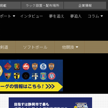
掲載
ラック設置・配布場所
企業情報
ポート
インタビュー
夢を追え
夢追人
コラム
剣道
ソフトボール
他競技