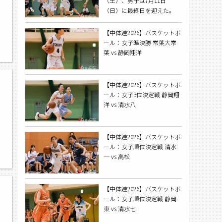
（土）、男子は7月11日
（日）に最終日を迎えた。
【中体連2026】バスケットボ
ール：女子準決勝 常葉大常
葉 vs 静岡翔洋
【中体連2026】バスケットボ
ール：女子3位決定戦 静岡翔
洋 vs 清水八
【中体連2026】バスケットボ
ール：女子順位決定戦 清水
一 vs 高松
【中体連2026】バスケットボ
ール：女子順位決定戦 静岡
東 vs 清水七