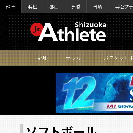
静岡
浜松
郡山
豊橋
岡崎
浜松プ
野球
サッカー
バスケット
ソフトボール