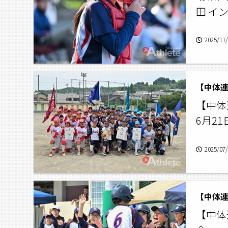
田 イ
2025/11
【中体
6月2
2025/07
【中体連
【中体