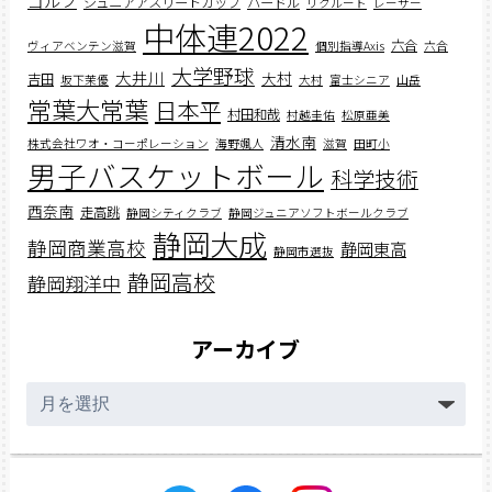
ゴルフ
ジュニアアスリートカップ
ハードル
リクルート
レーサー
中体連2022
六合
ヴィアベンテン滋賀
個別指導Axis
六合
大学野球
大井川
大村
吉田
坂下茉優
大村
富士シニア
山岳
常葉大常葉
日本平
村田和哉
村越圭佑
松原亜美
清水南
株式会社ワオ・コーポレーション
海野颯人
滋賀
田町小
男子バスケットボール
科学技術
西奈南
走高跳
静岡シティクラブ
静岡ジュニアソフトボールクラブ
静岡大成
静岡商業高校
静岡東高
静岡市選抜
静岡高校
静岡翔洋中
アーカイブ
ア
ー
カ
イ