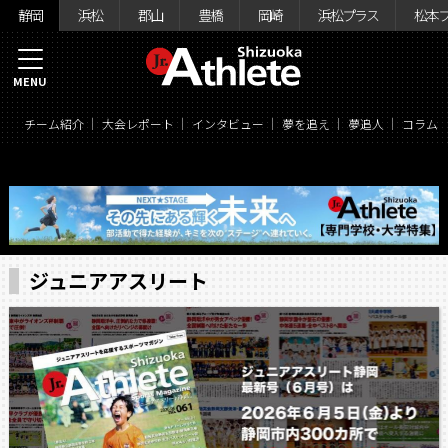
静岡
浜松
郡山
豊橋
岡崎
浜松プラス
松本
MENU
チーム紹介
大会レポート
インタビュー
夢を追え
夢追人
コラム
ジュニアアスリート