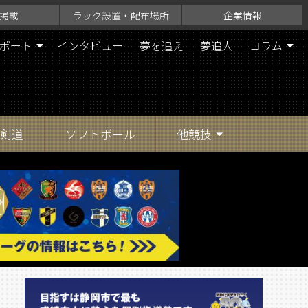
掲載
ラック設置・配布場所
企業情報
ポート
インタビュー
夢を追え
夢追人
コラム
剣道
ソフトボール
他競技