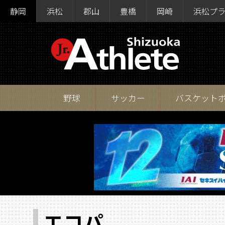
静岡
浜松
郡山
豊橋
岡崎
浜松プ
野球
サッカー
バスケット
エコパ