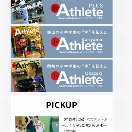
PICKUP
【中体連2026】バスケットボ
ール：女子5位決定戦 清水一
vs 静岡東