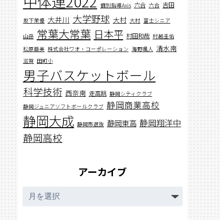
中体連2022
六合
吉田
個別指導Axis
六合
大学野球
大井川
大村
坂下茉優
大村
富士シニア
常葉大常葉
日本平
村田和哉
山岳
村越圭佑
清水南
松原亜美
株式会社ワオ・コーポレーション
海野颯人
滋賀
田町小
男子バスケットボール
科学技術
西奈南
走高跳
静岡シティクラブ
静岡商業高校
静岡ジュニアソフトボールクラブ
静岡大成
静岡翔洋中
静岡東高
静岡市選抜
静岡高校
アーカイブ
ア
ー
カ