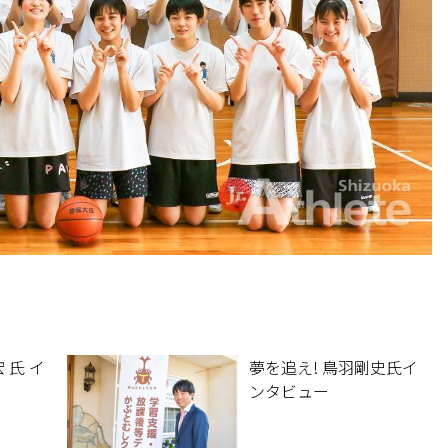
 氏 イ
夢を追え! 鳥羽剛史氏イ
ンタビュー