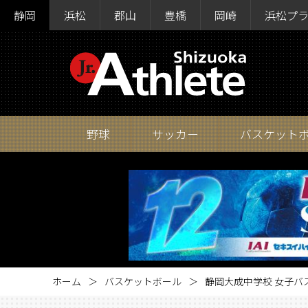
静岡
浜松
郡山
豊橋
岡崎
浜松プ
野球
サッカー
バスケット
ホーム
バスケットボール
静岡大成中学校 女子バ