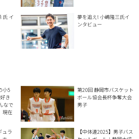
 氏 イ
夢を追え! 小嶋隆三氏イ
ンタビュー
の小5
第20回 静岡市バスケット
大好き
ボール協会長杯争奪大会
んなで
男子
。現在
る齊藤
月に立ち
レギュラ
【中体連2025】男子バス
。ホー
ケットボール：静岡大成