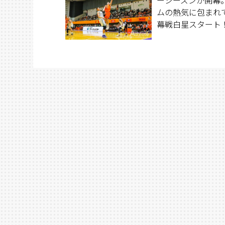
Southern Cross
ムの熱気に包まれ
幕戦白星スタート！
格への長丁場とな
の初戦を勝利で飾