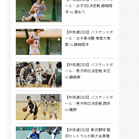
ール：女子3位決定戦 静岡翔
洋 vs 清水八
【中体連2026】バスケットボ
ール：女子準決勝 常葉大常
葉 vs 静岡翔洋
【中体連2026】バスケットボ
ール：男子順位決定戦 末広
vs 静岡東
【中体連2026】バスケットボ
ール：男子順位決定戦 西奈
vs 庵原
【中体連2026】軟式野球 駿
河セントラルが県大会準優