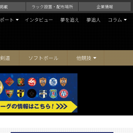
掲載
ラック設置・配布場所
企業情報
ポート
インタビュー
夢を追え
夢追人
コラム
剣道
ソフトボール
他競技