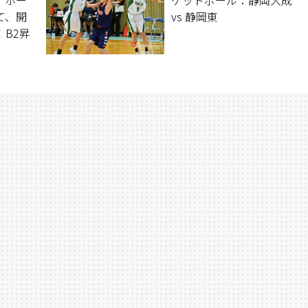
とは？
て、開
vs 静岡東
B2昇
る戦い
った。