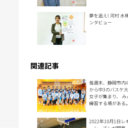
夢を追え! 河村 水稀
ンタビュー
関連記事
毎週末、静岡市内
から中3のバスケ
女子が集まり、 み
練習する場がある
清水六中に勤務す
先生が 2020年4
2022年10月1日
上げた、Shimizu
ーシーズンが開幕