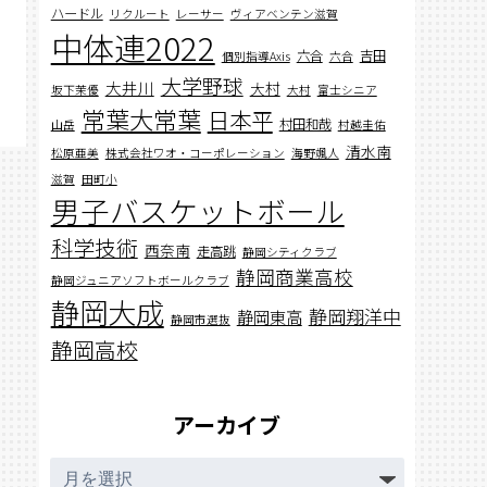
ハードル
リクルート
レーサー
ヴィアベンテン滋賀
中体連2022
六合
吉田
個別指導Axis
六合
大学野球
大井川
大村
坂下茉優
大村
富士シニア
常葉大常葉
日本平
村田和哉
山岳
村越圭佑
清水南
松原亜美
株式会社ワオ・コーポレーション
海野颯人
滋賀
田町小
男子バスケットボール
科学技術
西奈南
走高跳
静岡シティクラブ
静岡商業高校
静岡ジュニアソフトボールクラブ
静岡大成
静岡翔洋中
静岡東高
静岡市選抜
静岡高校
アーカイブ
ア