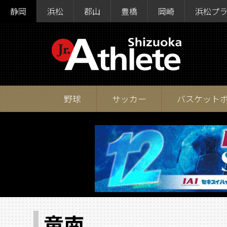
静岡
浜松
郡山
豊橋
岡崎
浜松プ
野球
サッカー
バスケット
竜南