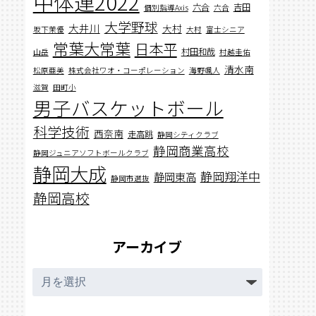
中体連2022
六合
吉田
個別指導Axis
六合
大学野球
大井川
大村
坂下茉優
大村
富士シニア
常葉大常葉
日本平
村田和哉
山岳
村越圭佑
清水南
松原亜美
株式会社ワオ・コーポレーション
海野颯人
滋賀
田町小
男子バスケットボール
科学技術
西奈南
走高跳
静岡シティクラブ
静岡商業高校
静岡ジュニアソフトボールクラブ
静岡大成
静岡翔洋中
静岡東高
静岡市選抜
静岡高校
アーカイブ
ア
ー
カ