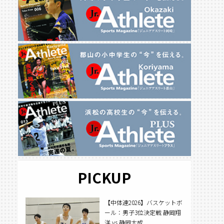
PICKUP
【中体連2026】バスケットボ
ール：男子3位決定戦 静岡翔
洋 vs 静岡大成