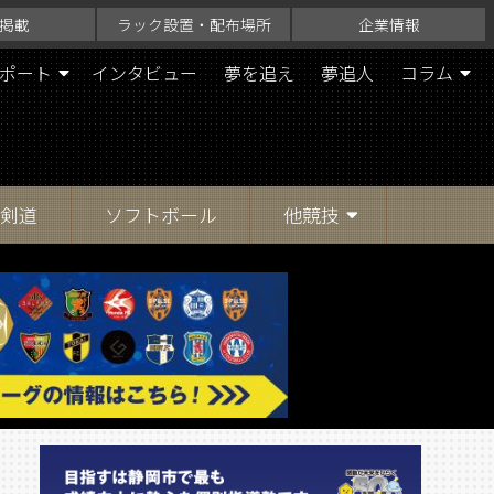
掲載
ラック設置・配布場所
企業情報
ポート
インタビュー
夢を追え
夢追人
コラム
剣道
ソフトボール
他競技