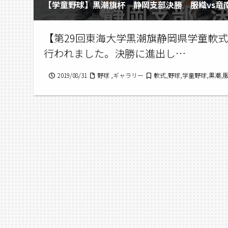
【学童野球】黒潮旗杯 静岡支部決勝 服織vs竜
【第29回東海大学黒潮旗静岡県学童軟式
行われました。決勝に進出し…
2019/08/31
野球 ,ギャラリー
軟式,野球,学童野球,黒潮,