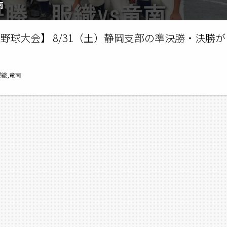
南
野球大会】 8/31（土）静岡支部の準決勝・決勝が
服織,竜南