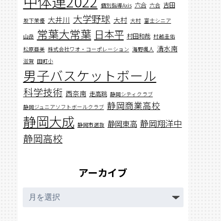
中体連2022
六合
吉田
個別指導Axis
六合
大学野球
大井川
大村
坂下茉優
大村
富士シニア
常葉大常葉
日本平
村田和哉
山岳
村越圭佑
清水南
松原亜美
株式会社ワオ・コーポレーション
海野颯人
滋賀
田町小
男子バスケットボール
科学技術
西奈南
走高跳
静岡シティクラブ
静岡商業高校
静岡ジュニアソフトボールクラブ
静岡大成
静岡翔洋中
静岡東高
静岡市選抜
静岡高校
アーカイブ
ア
ー
カ