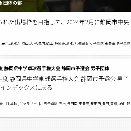
会 団体の部
れた出場枠を目指して、2024年2月に静岡市中央
松,竜爪,清水六,城山,大里,城内,観山,静岡東,清水八,長田南,女子卓球,東豊田,男子卓球
度 静岡県中学卓球選手権大会 静岡市予選会 男子団体
年度 静岡県中学卓球選手権大会 静岡市予選会 男子
 インデックスに戻る
/04
卓球 ,ギャラリー
男子卓球,高松,長田南,東豊田,長田西,豊田,竜爪,城山,静