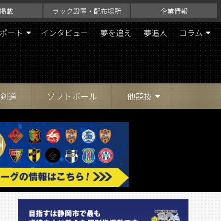
掲載
ラック設置・配布場所
企業情報
ポート
インタビュー
夢を追え
夢追人
コラム
剣道
ソフトボール
他競技