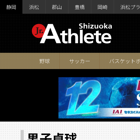
静岡
浜松
郡山
豊橋
岡崎
浜松プ
野球
サッカー
バスケット
男子卓球