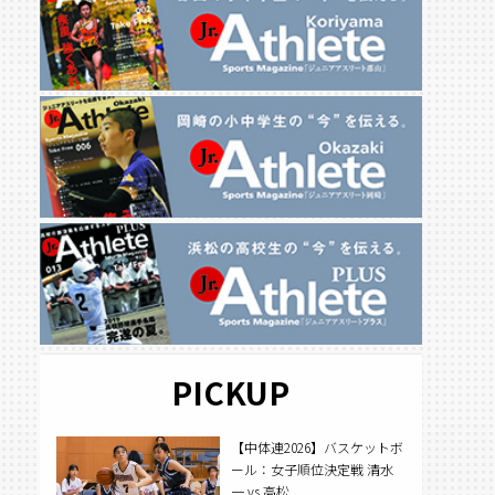
PICKUP
【中体連2026】バスケットボ
ール：女子順位決定戦 清水
一 vs 高松