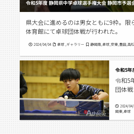
令和5年度 静岡県中学卓球選手権大会 静岡市予選
県大会に進めるのは男女ともに9枠。限ら
体育館にて卓球団体戦が行われた。
2024/04/04
卓球 ,ギャラリー
静岡南,卓球,安東,豊田,高
令和5年
令和5
団体戦
2024/04
岡東,卓球