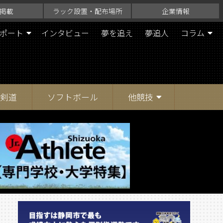
掲載
ラック設置・配布場所
企業情報
ポート
インタビュー
夢を追え
夢追人
コラム
剣道
ソフトボール
他競技