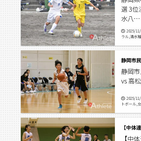
選 3
水八…
2025/11
ラル,清水袖
静岡市民
静岡市
vs 
2025/11
トボール,
【中体連
【中体