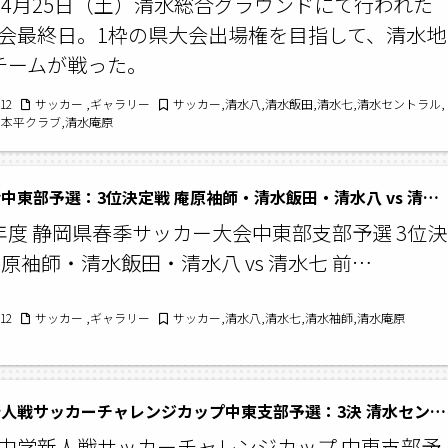
6年4月25日（土）清水総合グラウンドにて行われた
会最終日。1枠の県大会出場権を目指して、清水地
チームが戦った。
/12
サッカー ,ギャラリー
サッカー,清水八,清水飯田,清水七,清水セントラル,
日本平クラブ,清水庵原
春季大会中東部予選：3位決定戦 庵原袖師・清水飯田・清水八 vs 清水七
年度 静岡県春季サッカー大会中東部支部予選 3位決
庵原袖師・清水飯田・清水八 vs 清水七 前…
/12
サッカー ,ギャラリー
サッカー,清水八,清水七,清水袖師,清水庵原
県中学新人戦サッカーチャレンジカップ中東支部予選：3決 清水セントラル vs 庵原袖師・清水飯田・清水八
中学新人戦サッカーチャレンジカップ 中東支部予