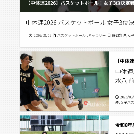
【中体連2026】バスケットボール：女子3位決定戦 
中体連2026 バスケットボール 女子3位決
2026/08/03
バスケットボール ,ギャラリー
静岡翔洋,女子
【中体連
中体連2
水八 
2026/08
連,女子バ
令和8年