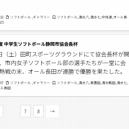
/18
ソフトボール ,ギャラリー
ソフトボール,清水八,清水七,中体連,オール長
25
度 中学生ソフトボール静岡市協会長杯
6日（土）田町スポーツグラウンドにて協会長杯が
、市内女子ソフトボール部の選手たちが一堂に会
熱戦の末、オール長田が連勝で優勝を果たした。
/07
ソフトボール ,ギャラリー
ソフトボール,清水八,東豊田,清水飯田,清水七,
ール長田
…
7
8
→