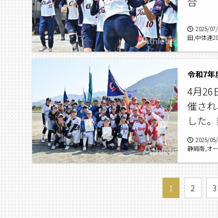
合
2025/07
田,中体連20
令和7年
4月2
催され
した。
2025/05
静岡南,オ
1
2
3