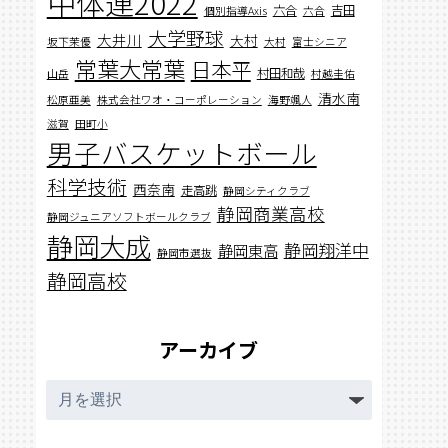
中体連2022
六合
吉田
個別指導Axis
六合
大学野球
大井川
大村
坂下茉優
大村
富士シニア
常葉大常葉
日本平
村田和哉
山岳
村越圭佑
清水南
松原亜美
株式会社ワオ・コーポレーション
海野颯人
滋賀
田町小
男子バスケットボール
科学技術
西奈南
走高跳
静岡シティクラブ
静岡商業高校
静岡ジュニアソフトボールクラブ
静岡大成
静岡翔洋中
静岡東高
静岡市選抜
静岡高校
アーカイブ
ア
ー
カ