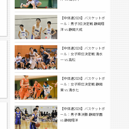
【中体連2026】バスケットボ
,
ール：男子3位決定戦 静岡翔
洋 vs 静岡大成
【中体連2026】バスケットボ
ール：女子順位決定戦 清水
一 vs 高松
【中体連2026】バスケットボ
ール：女子順位決定戦 静岡
,
東 vs 清水七
【中体連2026】バスケットボ
ール：男子準決勝 静岡学園
vs 静岡翔洋