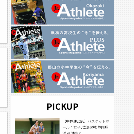
PICKUP
【中体連2026】バスケットボ
ール：女子3位決定戦 静岡翔
洋 vs 清水八