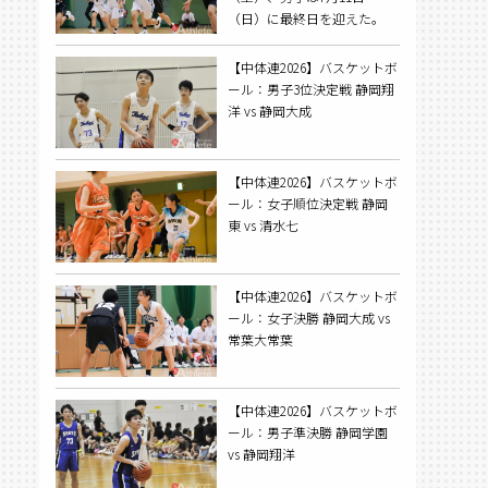
（日）に最終日を迎えた。
【中体連2026】バスケットボ
ール：男子3位決定戦 静岡翔
洋 vs 静岡大成
【中体連2026】バスケットボ
ール：女子順位決定戦 静岡
東 vs 清水七
【中体連2026】バスケットボ
ール：女子決勝 静岡大成 vs
常葉大常葉
【中体連2026】バスケットボ
ール：男子準決勝 静岡学園
vs 静岡翔洋