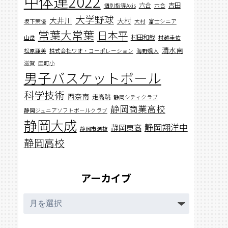
中体連2022
六合
吉田
個別指導Axis
六合
大学野球
大井川
大村
坂下茉優
大村
富士シニア
常葉大常葉
日本平
村田和哉
山岳
村越圭佑
清水南
松原亜美
株式会社ワオ・コーポレーション
海野颯人
滋賀
田町小
男子バスケットボール
科学技術
西奈南
走高跳
静岡シティクラブ
静岡商業高校
静岡ジュニアソフトボールクラブ
静岡大成
静岡翔洋中
静岡東高
静岡市選抜
静岡高校
アーカイブ
ア
ー
カ