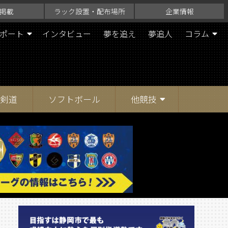
掲載
ラック設置・配布場所
企業情報
ポート
インタビュー
夢を追え
夢追人
コラム
剣道
ソフトボール
他競技