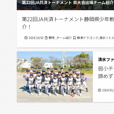
第22回JA共済トーナメント 県大会出場チーム紹介
第22回JA共済トーナメント静岡県少年
介！
2024/10/02
野球 ,チーム紹介
興津ドラゴンズ,清水リト
清水ファ
弱小チ
諦めず
2024/01