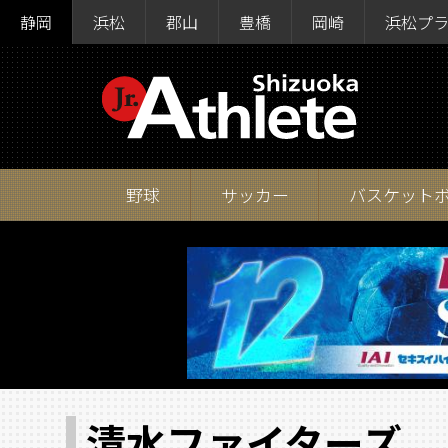
静岡
浜松
郡山
豊橋
岡崎
浜松プ
野球
サッカー
バスケット
清水ファイターズ