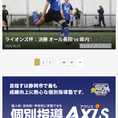
ライオンズ杯：決勝 オール長田 vs 城内
2026/05/25
サッカー ,ギャラリー
…
1
2
3
46
47
→