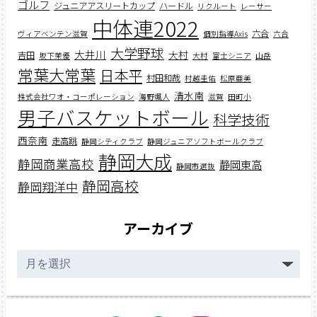
ゴルフ
ジュニアアスリートカップ
ハードル
リクルート
レーサー
中体連2022
六合
ヴィアベンテン滋賀
個別指導Axis
六合
大学野球
大井川
大村
吉田
坂下茉優
大村
富士シニア
山岳
常葉大常葉
日本平
村田和哉
村越圭佑
松原亜美
清水南
株式会社ワオ・コーポレーション
海野颯人
滋賀
田町小
男子バスケットボール
科学技術
西奈南
走高跳
静岡シティクラブ
静岡ジュニアソフトボールクラブ
静岡大成
静岡商業高校
静岡東高
静岡市選抜
静岡高校
静岡翔洋中
アーカイブ
ア
ー
カ
イ