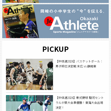
PICKUP
【中体連2026】バスケットボール：
男子順位決定戦 末広 vs 静岡東
【中体連2026】軟式野球 駿河セント
ラルが県大会準優勝！東海大会出場
決定！