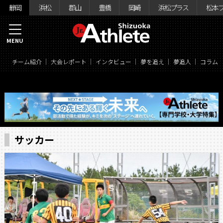
静岡
浜松
郡山
豊橋
岡崎
浜松プラス
松本
MENU
チーム紹介
大会レポート
インタビュー
夢を追え
夢追人
コラム
サッカー