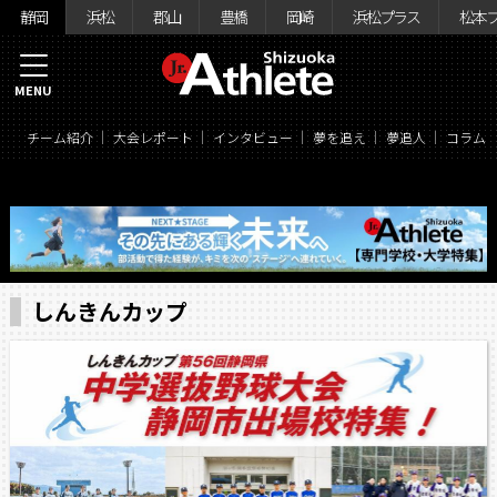
静岡
浜松
郡山
豊橋
岡崎
浜松プラス
松本
MENU
チーム紹介
大会レポート
インタビュー
夢を追え
夢追人
コラム
しんきんカップ