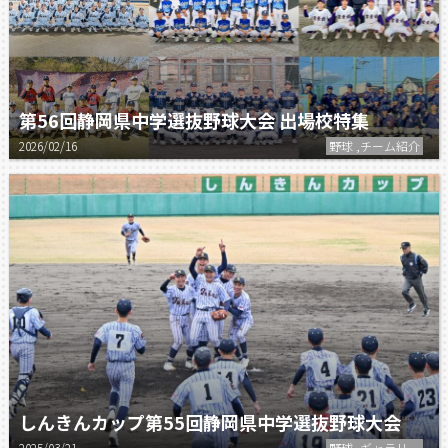
第56回静岡県中学選抜野球大会 出場校特集
2026/02/16
野球 ,チーム紹介
しんきんカップ第55回静岡県中学選抜野球大会
2025/03/21
野球 ,ギャラリー