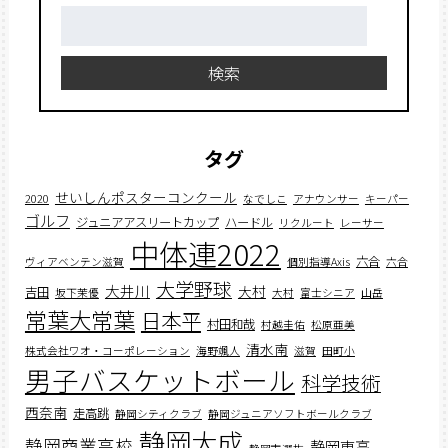
検
索:
検索
タグ
せいしんポスターコンクール
2020
なでしこ
アナウンサー
キーパー
ゴルフ
ジュニアアスリートカップ
ハードル
リクルート
レーサー
中体連2022
六合
ヴィアベンテン滋賀
個別指導Axis
六合
大学野球
大井川
大村
吉田
坂下茉優
大村
富士シニア
山岳
常葉大常葉
日本平
村田和哉
村越圭佑
松原亜美
清水南
株式会社ワオ・コーポレーション
海野颯人
滋賀
田町小
男子バスケットボール
科学技術
西奈南
走高跳
静岡シティクラブ
静岡ジュニアソフトボールクラブ
静岡大成
静岡商業高校
静岡東高