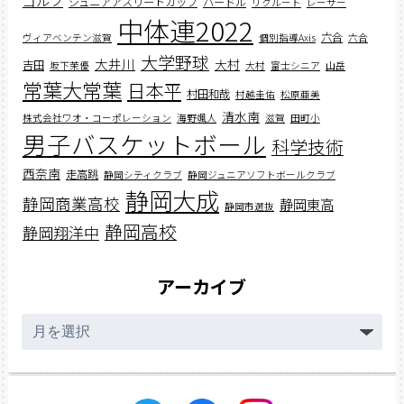
ゴルフ
ジュニアアスリートカップ
ハードル
リクルート
レーサー
中体連2022
六合
ヴィアベンテン滋賀
個別指導Axis
六合
大学野球
大井川
大村
吉田
坂下茉優
大村
富士シニア
山岳
常葉大常葉
日本平
村田和哉
村越圭佑
松原亜美
清水南
株式会社ワオ・コーポレーション
海野颯人
滋賀
田町小
男子バスケットボール
科学技術
西奈南
走高跳
静岡シティクラブ
静岡ジュニアソフトボールクラブ
静岡大成
静岡商業高校
静岡東高
静岡市選抜
静岡高校
静岡翔洋中
アーカイブ
ア
ー
カ
イ