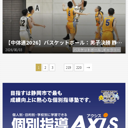
【中体連2026】バスケットボール：男子決勝 静岡学園 vs 城南静岡
2026/08/03
バスケットボール ,ギャラリー
…
1
2
3
219
220
→