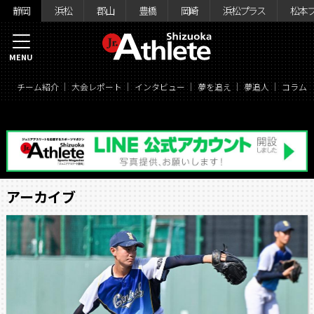
静岡
浜松
郡山
豊橋
岡崎
浜松プラス
松本
MENU
チーム紹介
大会レポート
インタビュー
夢を追え
夢追人
コラム
アーカイブ