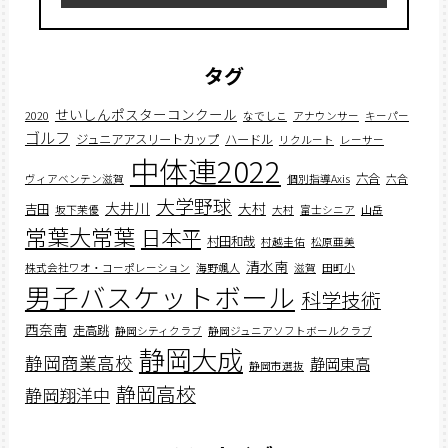
タグ
せいしんポスターコンクール
2020
なでしこ
アナウンサー
キーパー
ゴルフ
ジュニアアスリートカップ
ハードル
リクルート
レーサー
中体連2022
六合
ヴィアベンテン滋賀
個別指導Axis
六合
大学野球
大井川
大村
吉田
坂下茉優
大村
富士シニア
山岳
常葉大常葉
日本平
村田和哉
村越圭佑
松原亜美
清水南
株式会社ワオ・コーポレーション
海野颯人
滋賀
田町小
男子バスケットボール
科学技術
西奈南
走高跳
静岡シティクラブ
静岡ジュニアソフトボールクラブ
静岡大成
静岡商業高校
静岡東高
静岡市選抜
静岡高校
静岡翔洋中