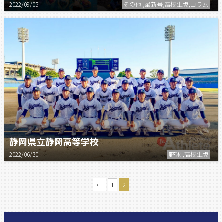
2022/09/05
その他 ,最新号,高校生版,コラム
静岡県立静岡高等学校
2022/06/30
野球 ,高校生版
←
1
2