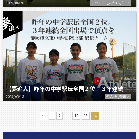
2019/04/30
サッカー ,大会レポート
【夢追人】昨年の中学駅伝全国２位。３年連続全国出場で頂点を
2019/03/13
その他 ,夢追人
…
←
1
2
12
13
14