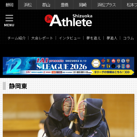
静岡
浜松
郡山
豊橋
岡崎
浜松プラス
松本
MENU
チーム紹介
大会レポート
インタビュー
夢を追え
夢追人
コラム
静岡東