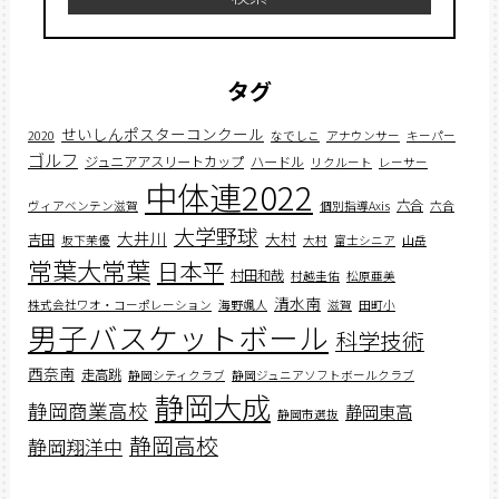
タグ
せいしんポスターコンクール
2020
なでしこ
アナウンサー
キーパー
ゴルフ
ジュニアアスリートカップ
ハードル
リクルート
レーサー
中体連2022
六合
ヴィアベンテン滋賀
個別指導Axis
六合
大学野球
大井川
大村
吉田
坂下茉優
大村
富士シニア
山岳
常葉大常葉
日本平
村田和哉
村越圭佑
松原亜美
清水南
株式会社ワオ・コーポレーション
海野颯人
滋賀
田町小
男子バスケットボール
科学技術
西奈南
走高跳
静岡シティクラブ
静岡ジュニアソフトボールクラブ
静岡大成
静岡商業高校
静岡東高
静岡市選抜
静岡高校
静岡翔洋中