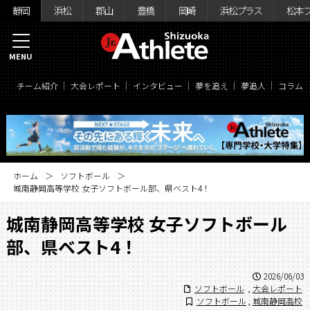
静岡
浜松
郡山
豊橋
岡崎
浜松プラス
松本
MENU
チーム紹介
大会レポート
インタビュー
夢を追え
夢追人
コラム
ホーム
ソフトボール
城南静岡高等学校 女子ソフトボール部、県ベスト4！
城南静岡高等学校 女子ソフトボール
部、県ベスト4！
2026/06/03
ソフトボール
,
大会レポート
ソフトボール
,
城南静岡高校