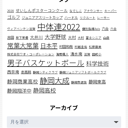
せいしんポスターコンクール
2020
なでしこ
アナウンサー
キーパー
ゴルフ
ジュニアアスリートカップ
ハードル
リクルート
レーサー
中体連2022
六合
ヴィアベンテン滋賀
個別指導Axis
六合
大学野球
大井川
大村
吉田
坂下茉優
大村
富士シニア
山岳
常葉大常葉
日本平
村田和哉
村越圭佑
松原亜美
清水南
株式会社ワオ・コーポレーション
海野颯人
滋賀
田町小
男子バスケットボール
科学技術
西奈南
走高跳
静岡シティクラブ
静岡ジュニアソフトボールクラブ
静岡大成
静岡商業高校
静岡東高
静岡市選抜
静岡高校
静岡翔洋中
アーカイブ
ア
ー