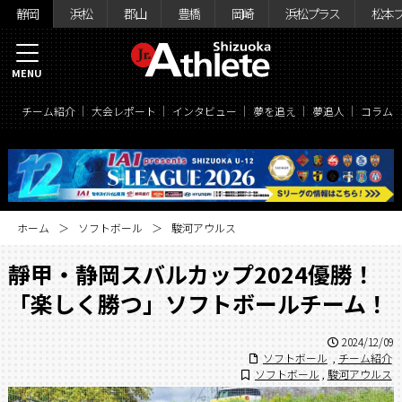
静岡
浜松
郡山
豊橋
岡崎
浜松プラス
松本
MENU
チーム紹介
大会レポート
インタビュー
夢を追え
夢追人
コラム
ホーム
ソフトボール
駿河アウルス
靜甲・静岡スバルカップ2024優勝！
「楽しく勝つ」ソフトボールチーム！
2024/12/09
ソフトボール
,
チーム紹介
ソフトボール
,
駿河アウルス