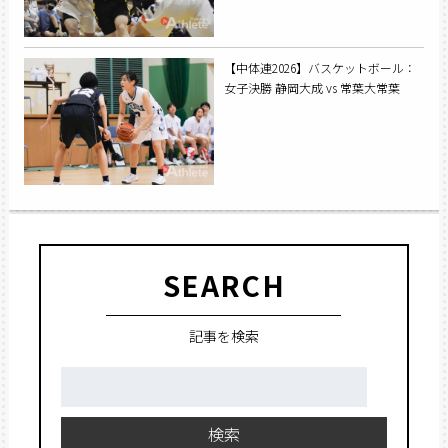
【中体連2026】バスケットボール：
女子決勝 静岡大成 vs 常葉大常葉
SEARCH
記事を検索
検
索:
検索