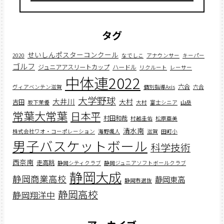
タグ
せいしんポスターコンクール
2020
なでしこ
アナウンサー
キーパー
ゴルフ
ジュニアアスリートカップ
ハードル
リクルート
レーサー
中体連2022
六合
ヴィアベンテン滋賀
個別指導Axis
六合
大学野球
大井川
大村
吉田
坂下茉優
大村
富士シニア
山岳
常葉大常葉
日本平
村田和哉
村越圭佑
松原亜美
清水南
株式会社ワオ・コーポレーション
海野颯人
滋賀
田町小
男子バスケットボール
科学技術
西奈南
走高跳
静岡シティクラブ
静岡ジュニアソフトボールクラブ
静岡大成
静岡商業高校
静岡東高
静岡市選抜
静岡高校
静岡翔洋中