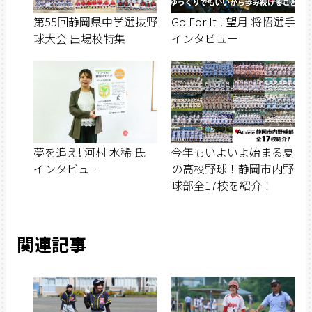
第55回静岡県中学選抜野
Go For It ! 望月 将悟選手
球大会 出場校特集
インタビュー
夢を追え! 河村 水稀 氏
今年もいよいよ始まる夏
インタビュー
の高校野球！静岡市内野
球部全17校を紹介！
関連記事