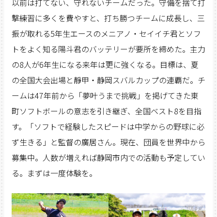
以前は打てない、守れないチームだった。守備を捨て打
撃練習に多くを費やすと、打ち勝つチームに成長し、三
振が取れる5年生エースのメニアノ・セイイチ君とソフ
トをよく知る陽斗君のバッテリーが要所を締めた。主力
の8人が6年生になる来年は更に強くなる。目標は、夏
の全国大会出場と靜甲・静岡スバルカップの連覇だ。チ
ームは47年前から「夢叶うまで挑戦」を掲げてきた東
町ソフトボールの意志を引き継ぎ、全国ベスト8を目指
す。「ソフトで経験したスピードは中学からの野球に必
ず生きる」と監督の廣居さん。現在、団員を世界中から
募集中。人数が増えれば静岡市内での活動も予定してい
る。まずは一度体験を。