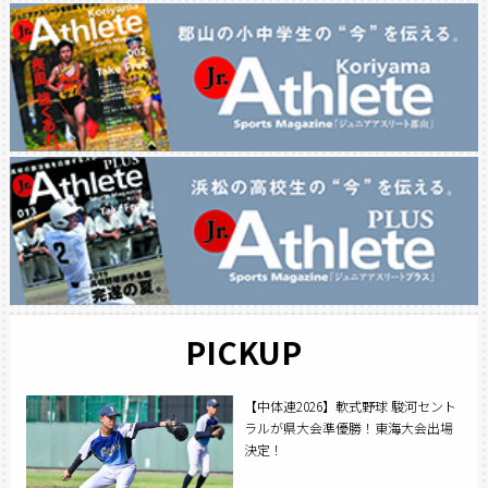
PICKUP
【中体連2026】軟式野球 駿河セント
ラルが県大会準優勝！東海大会出場
決定！