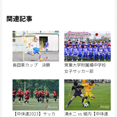
関連記事
長田東カップ 決勝
常葉大学附属橘中学校
女子サッカー部
【中体連2023】サッカ
清水二 vs 城内【中体連