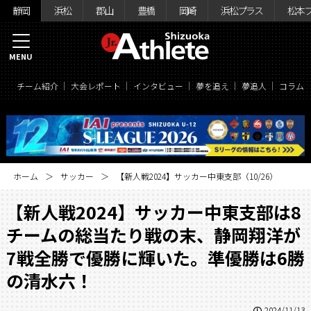
静岡
浜松
郡山
豊橋
岡崎
浜松プラス
松本
MENU
チーム紹介
大会レポート
インタビュー
夢を追え
夢追人
コラム
ホーム
サッカー
【新人戦2024】サッカー中東支部（10/26）
【新人戦2024】サッカー中東支部は8
チームの総当たり戦の末、静岡翔洋が
7戦全勝で優勝に輝いた。準優勝は6勝
の清水六！
2024/11/13