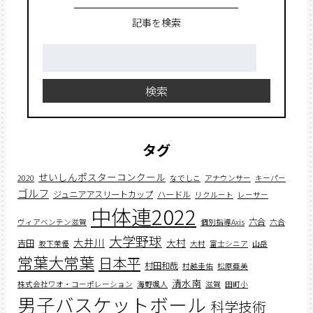
記事を検索
検
索:
検索
タグ
せいしんポスターコンクール
2020
なでしこ
アナウンサー
キーパー
ゴルフ
ジュニアアスリートカップ
ハードル
リクルート
レーサー
中体連2022
六合
ヴィアベンテン滋賀
個別指導Axis
六合
大学野球
大井川
大村
吉田
坂下茉優
大村
富士シニア
山岳
常葉大常葉
日本平
村田和哉
村越圭佑
松原亜美
清水南
株式会社ワオ・コーポレーション
海野颯人
滋賀
田町小
男子バスケットボール
科学技術