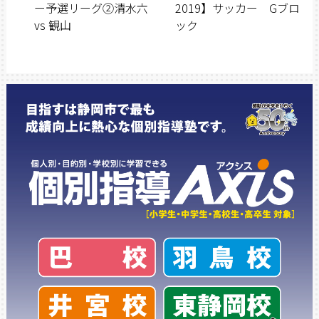
ー予選リーグ②清水六
2019】サッカー Gブロ
vs 観山
ック