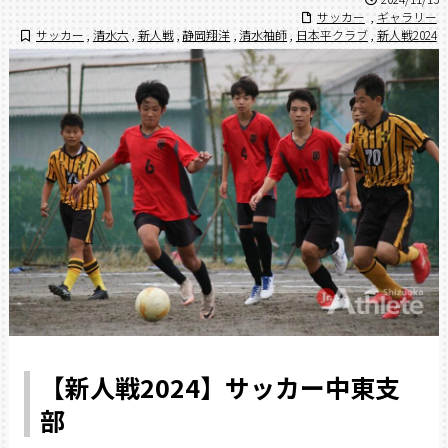
サッカー
,
ギャラリー
サッカー
,
清水六
,
新人戦
,
静岡翔洋
,
清水袖師
,
日本平クラブ
,
新人戦2024
【新人戦2024】サッカー中東支
部